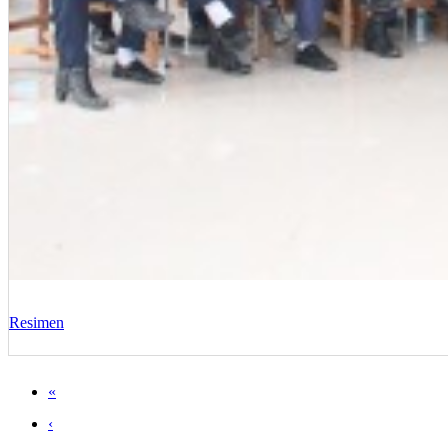
Resimen
«
‹