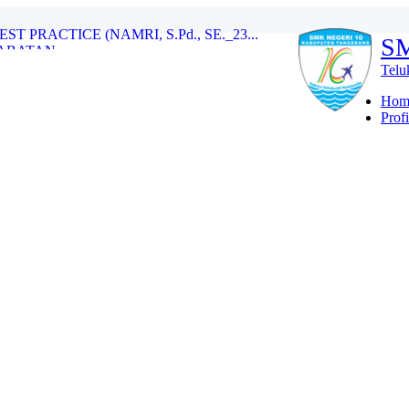
BATAN...
S
erdeka...
Telu
A ANTUSIASME BELAJAR (ILHAM SAIP...
PRACTICE (NAMRI, S.Pd., SE._23...
Hom
Profi