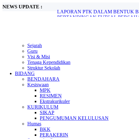
NEWS UPDATE :
PERTANDINGAN FUTSAL PERSAHA
Hari Film Nasional - 30 Maret 2022...
Metode Pembelajaran Untuk Kurikulum M
LAPORAN STUDI KASUS KURANGNY
LAPORAN PTK DALAM BENTUK BEST 
Sejarah
Guru
Visi & Misi
Tenaga Kependidikan
Struktur Sekolah
BIDANG
BENDAHARA
Kesiswaan
MPK
RESIMEN
Ekstrakurikuler
KURIKULUM
SIKAP
PENGUMUMAN KELULUSAN
Humas
BKK
PERAKERIN