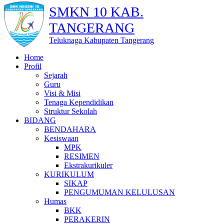
SMKN 10 KAB.
TANGERANG
Teluknaga Kabupaten Tangerang
Home
Profil
Sejarah
Guru
Visi & Misi
Tenaga Kependidikan
Struktur Sekolah
BIDANG
BENDAHARA
Kesiswaan
MPK
RESIMEN
Ekstrakurikuler
KURIKULUM
SIKAP
PENGUMUMAN KELULUSAN
Humas
BKK
PERAKERIN