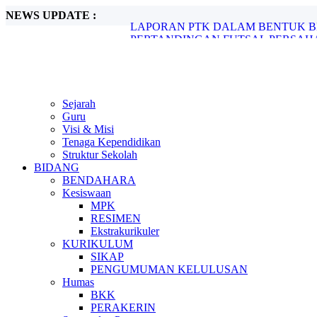
NEWS UPDATE :
PERTANDINGAN FUTSAL PERSAHA
Hari Film Nasional - 30 Maret 2022...
Metode Pembelajaran Untuk Kurikulum M
LAPORAN STUDI KASUS KURANGNY
LAPORAN PTK DALAM BENTUK BEST 
Sejarah
Guru
Visi & Misi
Tenaga Kependidikan
Struktur Sekolah
BIDANG
BENDAHARA
Kesiswaan
MPK
RESIMEN
Ekstrakurikuler
KURIKULUM
SIKAP
PENGUMUMAN KELULUSAN
Humas
BKK
PERAKERIN