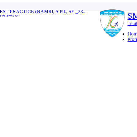
S
BATAN...
Telu
erdeka...
A ANTUSIASME BELAJAR (ILHAM SAIP...
Hom
PRACTICE (NAMRI, S.Pd., SE._23...
Profi