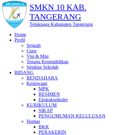
SMKN 10 KAB.
TANGERANG
Teluknaga Kabupaten Tangerang
Home
Profil
Sejarah
Guru
Visi & Misi
Tenaga Kependidikan
Struktur Sekolah
BIDANG
BENDAHARA
Kesiswaan
MPK
RESIMEN
Ekstrakurikuler
KURIKULUM
SIKAP
PENGUMUMAN KELULUSAN
Humas
BKK
PERAKERIN