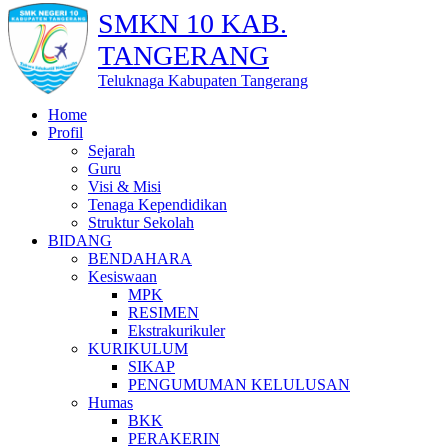
SMKN 10 KAB.
TANGERANG
Teluknaga Kabupaten Tangerang
Home
Profil
Sejarah
Guru
Visi & Misi
Tenaga Kependidikan
Struktur Sekolah
BIDANG
BENDAHARA
Kesiswaan
MPK
RESIMEN
Ekstrakurikuler
KURIKULUM
SIKAP
PENGUMUMAN KELULUSAN
Humas
BKK
PERAKERIN