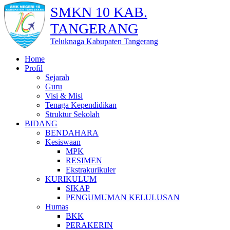
SMKN 10 KAB.
TANGERANG
Teluknaga Kabupaten Tangerang
Home
Profil
Sejarah
Guru
Visi & Misi
Tenaga Kependidikan
Struktur Sekolah
BIDANG
BENDAHARA
Kesiswaan
MPK
RESIMEN
Ekstrakurikuler
KURIKULUM
SIKAP
PENGUMUMAN KELULUSAN
Humas
BKK
PERAKERIN