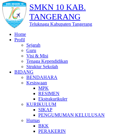
SMKN 10 KAB.
TANGERANG
Teluknaga Kabupaten Tangerang
Home
Profil
Sejarah
Guru
Visi & Misi
Tenaga Kependidikan
Struktur Sekolah
BIDANG
BENDAHARA
Kesiswaan
MPK
RESIMEN
Ekstrakurikuler
KURIKULUM
SIKAP
PENGUMUMAN KELULUSAN
Humas
BKK
PERAKERIN