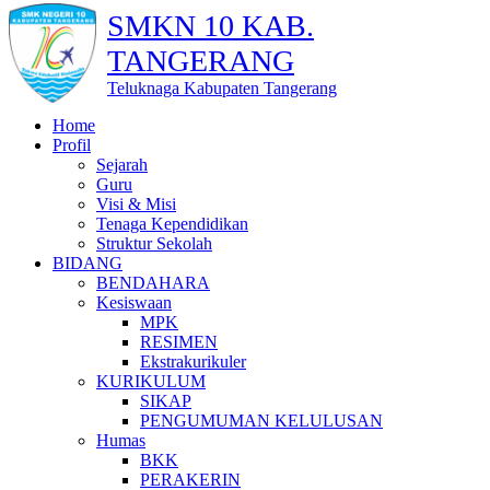
SMKN 10 KAB.
TANGERANG
Teluknaga Kabupaten Tangerang
Home
Profil
Sejarah
Guru
Visi & Misi
Tenaga Kependidikan
Struktur Sekolah
BIDANG
BENDAHARA
Kesiswaan
MPK
RESIMEN
Ekstrakurikuler
KURIKULUM
SIKAP
PENGUMUMAN KELULUSAN
Humas
BKK
PERAKERIN