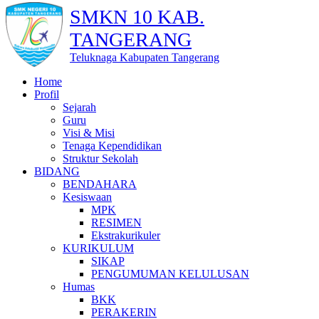
SMKN 10 KAB.
TANGERANG
Teluknaga Kabupaten Tangerang
Home
Profil
Sejarah
Guru
Visi & Misi
Tenaga Kependidikan
Struktur Sekolah
BIDANG
BENDAHARA
Kesiswaan
MPK
RESIMEN
Ekstrakurikuler
KURIKULUM
SIKAP
PENGUMUMAN KELULUSAN
Humas
BKK
PERAKERIN