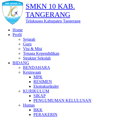
SMKN 10 KAB.
TANGERANG
Teluknaga Kabupaten Tangerang
Home
Profil
Sejarah
Guru
Visi & Misi
Tenaga Kependidikan
Struktur Sekolah
BIDANG
BENDAHARA
Kesiswaan
MPK
RESIMEN
Ekstrakurikuler
KURIKULUM
SIKAP
PENGUMUMAN KELULUSAN
Humas
BKK
PERAKERIN