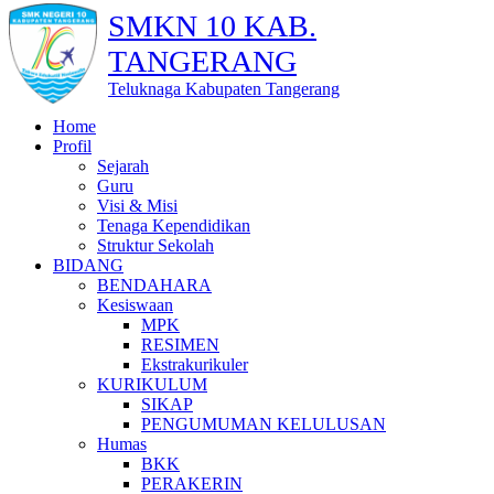
SMKN 10 KAB.
TANGERANG
Teluknaga Kabupaten Tangerang
Home
Profil
Sejarah
Guru
Visi & Misi
Tenaga Kependidikan
Struktur Sekolah
BIDANG
BENDAHARA
Kesiswaan
MPK
RESIMEN
Ekstrakurikuler
KURIKULUM
SIKAP
PENGUMUMAN KELULUSAN
Humas
BKK
PERAKERIN