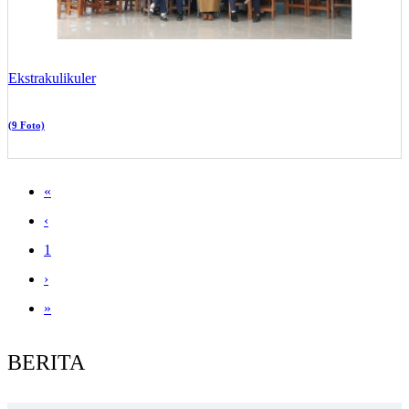
Ekstrakulikuler
(9 Foto)
«
‹
1
›
»
BERITA