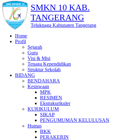
SMKN 10 KAB.
TANGERANG
Teluknaga Kabupaten Tangerang
Home
Profil
Sejarah
Guru
Visi & Misi
Tenaga Kependidikan
Struktur Sekolah
BIDANG
BENDAHARA
Kesiswaan
MPK
RESIMEN
Ekstrakurikuler
KURIKULUM
SIKAP
PENGUMUMAN KELULUSAN
Humas
BKK
PERAKERIN