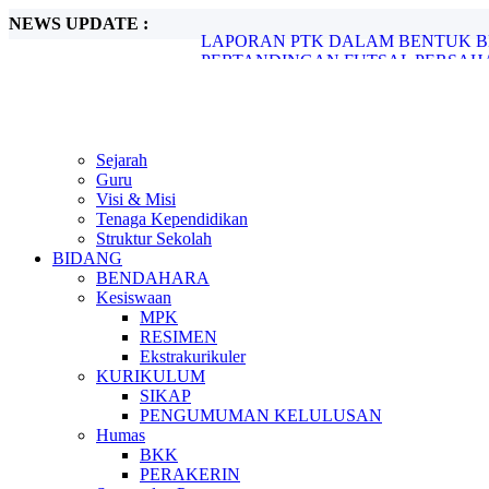
NEWS UPDATE :
LAPORAN PTK DALAM BENTUK BEST 
PERTANDINGAN FUTSAL PERSAHA
Hari Film Nasional - 30 Maret 2022...
Metode Pembelajaran Untuk Kurikulum M
LAPORAN STUDI KASUS KURANGNY
Sejarah
Guru
Visi & Misi
Tenaga Kependidikan
Struktur Sekolah
BIDANG
BENDAHARA
Kesiswaan
MPK
RESIMEN
Ekstrakurikuler
KURIKULUM
SIKAP
PENGUMUMAN KELULUSAN
Humas
BKK
PERAKERIN