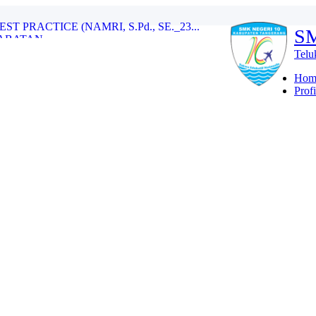
PRACTICE (NAMRI, S.Pd., SE._23...
S
BATAN...
Telu
erdeka...
A ANTUSIASME BELAJAR (ILHAM SAIP...
Hom
Profi